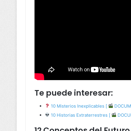
Te puede interesar:
10 Misterios Inexplicables [
DOCUME
10 Historias Extraterrestres [
DOCUM
12 Conceptos del Futuro