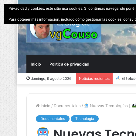
Privacidad y cookies: este sitio usa cookies. Si continúas navegando por él
Para obtener más información, incluido cómo gestionar las cookies, consul
Inicio
Política de privacidad
El peor
domingo, 9 agosto 2026
Noticias recientes
Inicio
/
Documentales
/
Nuevas Tecnologías [
Documentales
Tecnología
Nuevas Tecn