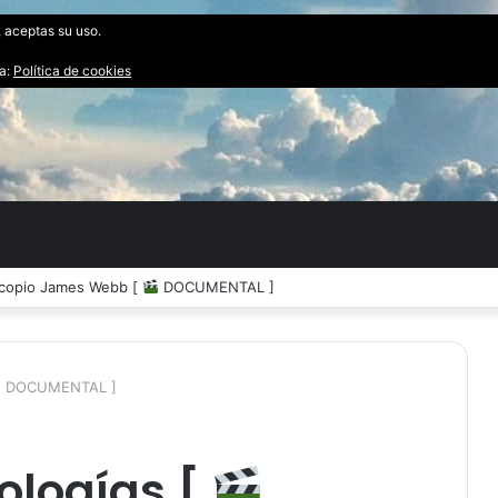
, aceptas su uso.
ta:
Política de cookies
 impacto de un Asteroide [
DOCUMENTAL ]
DOCUMENTAL ]
ologías [