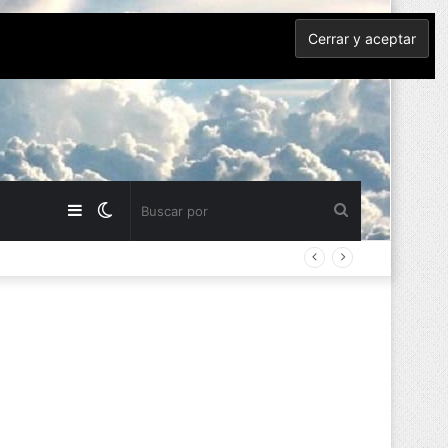
Barra
Switch
Buscar
lateral
skin
por