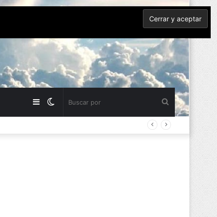
Barra
Switch
Buscar
lateral
skin
por