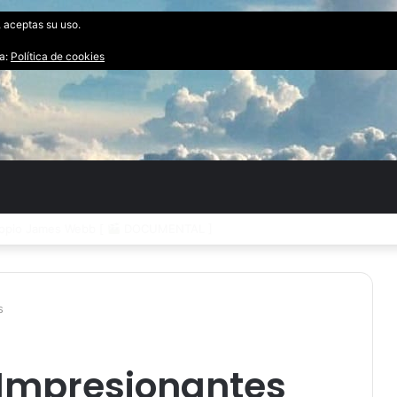
, aceptas su uso.
ta:
Política de cookies
impacto de un Asteroide [
DOCUMENTAL ]
s
 Impresionantes