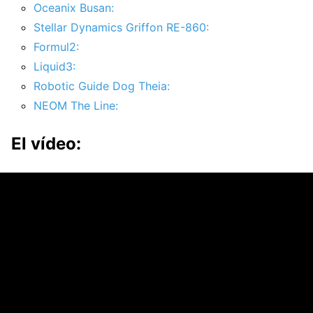
Oceanix Busan:
Stellar Dynamics Griffon RE-860:
Formul2:
Liquid3:
Robotic Guide Dog Theia:
NEOM The Line:
El vídeo: