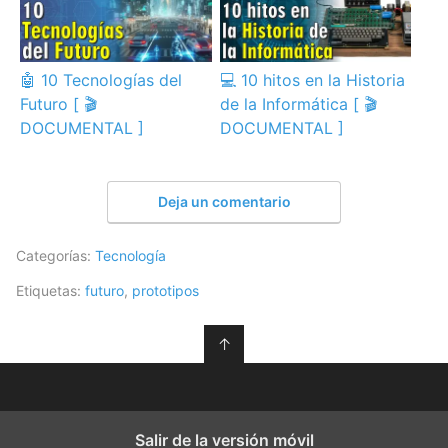
🤖 10 Tecnologías del
💻 10 hitos en la Historia
Futuro [ 🎬
de la Informática [ 🎬
DOCUMENTAL ]
DOCUMENTAL ]
Deja un comentario
Categorías:
Tecnología
Etiquetas:
futuro
,
prototipos
↑
Salir de la versión móvil