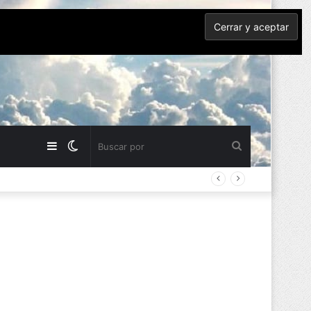
Barra
Switch
Buscar
lateral
skin
por