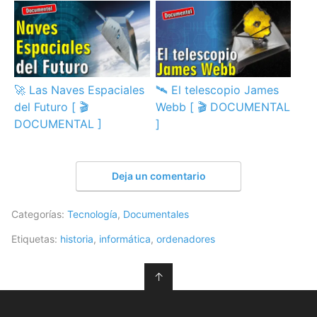
🚀 Las Naves Espaciales
🛰️ El telescopio James
del Futuro [ 🎬
Webb [ 🎬 DOCUMENTAL
DOCUMENTAL ]
]
Deja un comentario
Categorías:
Tecnología
,
Documentales
Etiquetas:
historia
,
informática
,
ordenadores
↑