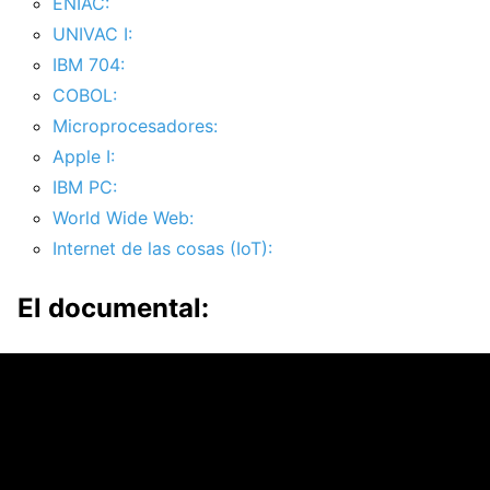
ENIAC:
UNIVAC I:
IBM 704:
COBOL:
Microprocesadores:
Apple I:
IBM PC:
World Wide Web:
Internet de las cosas (IoT):
El documental: