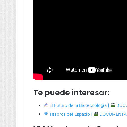
Te puede interesar:
El Futuro de la Biotecnología [
DOCU
Tesoros del Espacio [
DOCUMENTAL