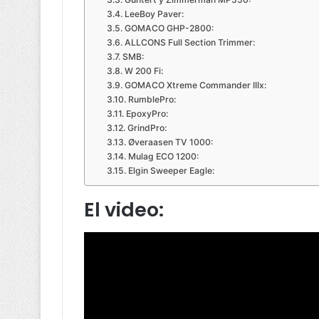
LeeBoy Paver:
GOMACO GHP-2800:
ALLCONS Full Section Trimmer:
SMB:
W 200 Fi:
GOMACO Xtreme Commander IIIx:
RumblePro:
EpoxyPro:
GrindPro:
Øveraasen TV 1000:
Mulag ECO 1200:
Elgin Sweeper Eagle:
El video: