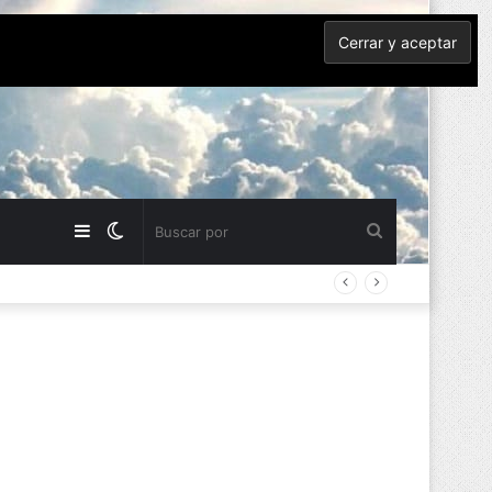
Barra
Switch
Buscar
lateral
skin
por