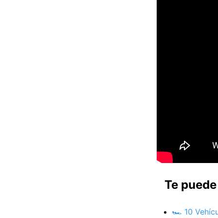
Te puede 
🏎️ 10 Vehí