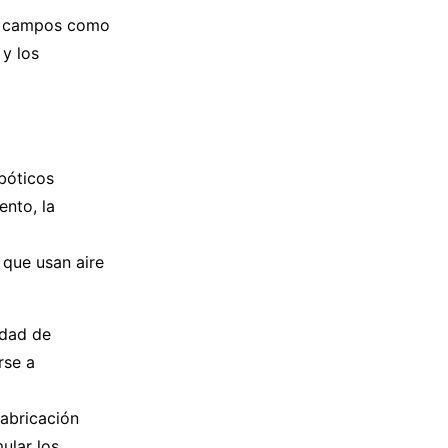
en campos como
y los
bóticos
nto, la
 que usan aire
idad de
rse a
fabricación
ular los