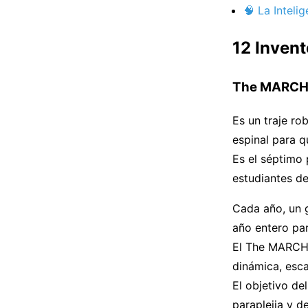
🧠 La Inteli
12 Invent
The MARCH 
Es un traje ro
espinal para q
Es el séptimo 
estudiantes de
Cada año, un 
año entero par
El The MARCH 
dinámica, esc
El objetivo de
paraplejia y d