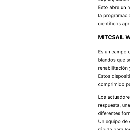
Esto abre un 
la programaci
científicos ap
MITCSAIL We
Es un campo de
blandos que s
rehabilitación 
Estos disposi
comprimido pa
Los actuadore
respuesta, una
diferentes for
Un equipo de c
rápida para lo