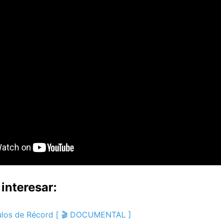
interesar:
culos de Récord [ 🎬 DOCUMENTAL ]