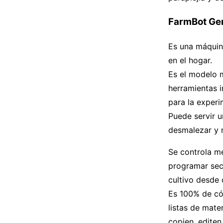
FarmBot Ge
Es una máquin
en el hogar.
Es el modelo 
herramientas i
para la experi
Puede servir u
desmalezar y m
Se controla me
programar sec
cultivo desde 
Es 100% de có
listas de mate
copien, editen