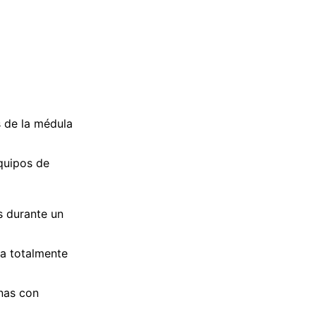
s de la médula
quipos de
s durante un
ma totalmente
onas con