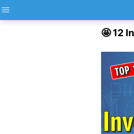
🤩 12 I