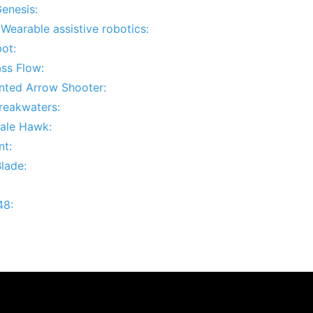
enesis:
Wearable assistive robotics:
ot:
ss Flow:
nted Arrow Shooter:
Breakwaters:
ale Hawk:
nt:
lade:
48: