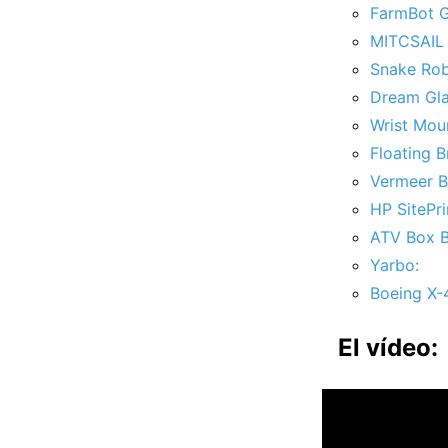
FarmBot G
MITCSAIL 
Snake Rob
Dream Gla
Wrist Mou
Floating 
Vermeer B
HP SitePri
ATV Box B
Yarbo:
Boeing X-
El vídeo: