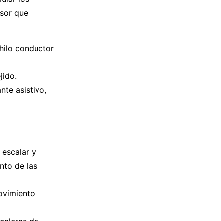
nsor que
 hilo conductor
jido.
nte asistivo,
 escalar y
nto de las
movimiento
caleras de